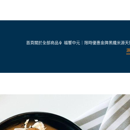
首頁
關於
全部商品
🏮 福饗中元｜限時優惠
金牌黑纖米
源天
源