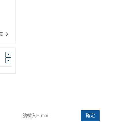
篇
請輸入 E-mail，最新優惠訊息不漏接
確定