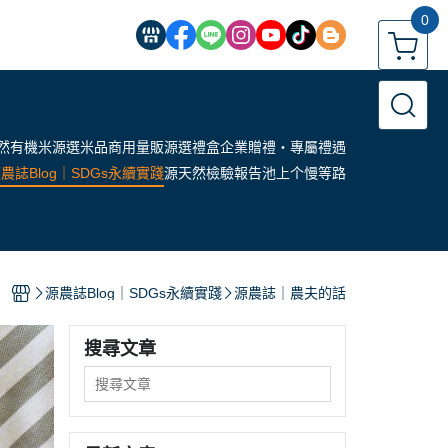
0
然有機米
源選米品
商用量販
源選禮盒
企業贈禮・專屬禮遇
農誌Blog｜SDGs永續實踐
源天然檢驗報告
池上个慢等路
源農誌Blog｜SDGs永續實踐
源農誌｜農夫的話
搜尋文章