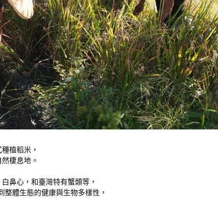
式種植稻米，
自然棲息地。
、白鼻心，和臺灣特有蟹類等，
係到整體生態的健康與生物多樣性，