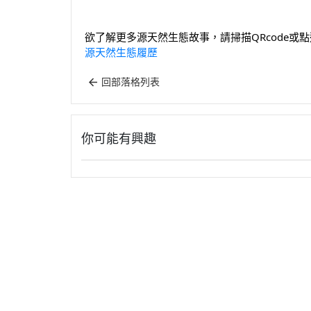
欲了解更多源天然生態故事，請掃描QRcode或點選
源天然生態履歷
回部落格列表
你可能有興趣
關於
全部商品
付款方式說明
會員
聯絡我們
訂單查詢
寄送方式說明
隱私
部落格
訂單相關說明
售後服務說明
池上个